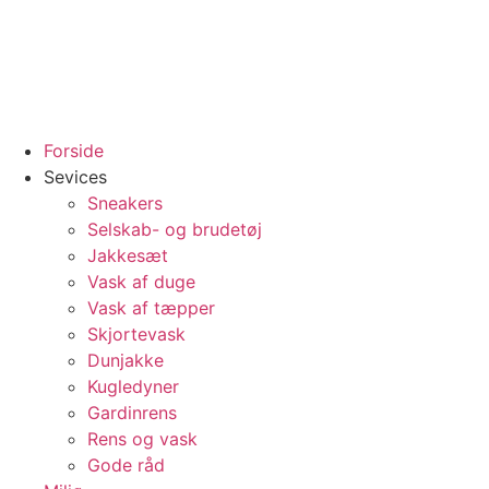
Videre
til
indhold
Forside
Sevices
Sneakers
Selskab- og brudetøj
Jakkesæt
Vask af duge
Vask af tæpper
Skjortevask
Dunjakke
Kugledyner
Gardinrens
Rens og vask
Gode råd