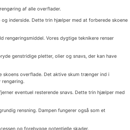
engøring af alle overflader.
de og inderside. Dette trin hjælper med at forberede skoene
ld rengøringsmiddel. Vores dygtige teknikere renser
yde genstridige pletter, olier og snavs, der kan have
e skoens overflade. Det aktive skum trænger ind i
 rengøring.
jerner eventuel resterende snavs. Dette trin hjælper med
n grundig rensning. Dampen fungerer også som et
cessen og forebygge potentielle skader.