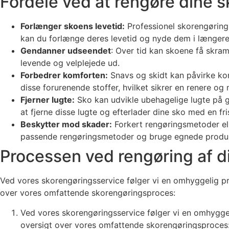
Fordele ved at rengøre dine 
Forlænger skoens levetid:
Professionel skorengøring f
kan du forlænge deres levetid og nyde dem i længere 
Gendanner udseendet
: Over tid kan skoene få skram
levende og velplejede ud.
Forbedrer komforten:
Snavs og skidt kan påvirke kom
disse forurenende stoffer, hvilket sikrer en renere o
Fjerner lugte:
Sko kan udvikle ubehagelige lugte på g
at fjerne disse lugte og efterlader dine sko med en fri
Beskytter mod skader:
Forkert rengøringsmetoder ell
passende rengøringsmetoder og bruge egnede produkter 
Processen ved rengøring af d
Ved vores skorengøringsservice følger vi en omhyggelig pro
over vores omfattende skorengøringsproces:
Ved vores skorengøringsservice følger vi en omhyggel
oversigt over vores omfattende skorengøringsproces