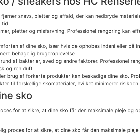
sko / sneakers hos HC Renseri
jerner snavs, pletter og affald, der kan nedbryde materiale
tid.
mer, pletter og misfarvning. Professionel rengøring kan eff
forten af dine sko, især hvis de ophobes indeni eller på in
g mere behagelig brugeroplevelse.
rund af bakterier, sved og andre faktorer. Professionel re
sk og ren duft.
er brug af forkerte produkter kan beskadige dine sko. Profe
til forskellige skomaterialer, hvilket minimerer risikoen 
ine sko
ces for at sikre, at dine sko får den maksimale pleje og o
ig proces for at sikre, at dine sko får den maksimale plej
: